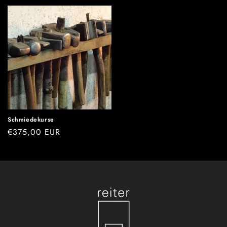
Preis
Preis
Schmiedekurse
Normaler
€375,00 EUR
Preis